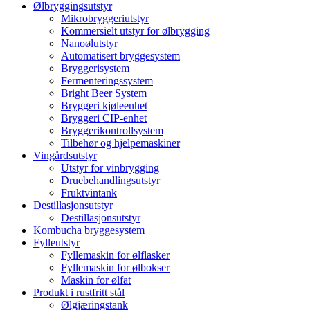
Ølbryggingsutstyr
Mikrobryggeriutstyr
Kommersielt utstyr for ølbrygging
Nanoølutstyr
Automatisert bryggesystem
Bryggerisystem
Fermenteringssystem
Bright Beer System
Bryggeri kjøleenhet
Bryggeri CIP-enhet
Bryggerikontrollsystem
Tilbehør og hjelpemaskiner
Vingårdsutstyr
Utstyr for vinbrygging
Druebehandlingsutstyr
Fruktvintank
Destillasjonsutstyr
Destillasjonsutstyr
Kombucha bryggesystem
Fylleutstyr
Fyllemaskin for ølflasker
Fyllemaskin for ølbokser
Maskin for ølfat
Produkt i rustfritt stål
Ølgjæringstank