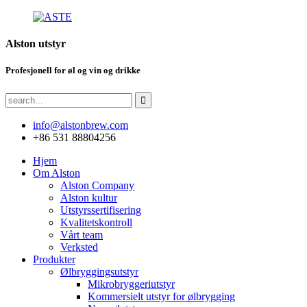
Alston utstyr
Profesjonell for øl og vin og drikke
info@alstonbrew.com
+86 531 88804256
Hjem
Om Alston
Alston Company
Alston kultur
Utstyrssertifisering
Kvalitetskontroll
Vårt team
Verksted
Produkter
Ølbryggingsutstyr
Mikrobryggeriutstyr
Kommersielt utstyr for ølbrygging