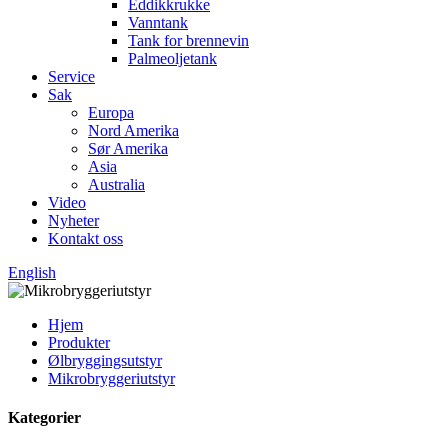
Eddikkrukke
Vanntank
Tank for brennevin
Palmeoljetank
Service
Sak
Europa
Nord Amerika
Sør Amerika
Asia
Australia
Video
Nyheter
Kontakt oss
English
Hjem
Produkter
Ølbryggingsutstyr
Mikrobryggeriutstyr
Kategorier