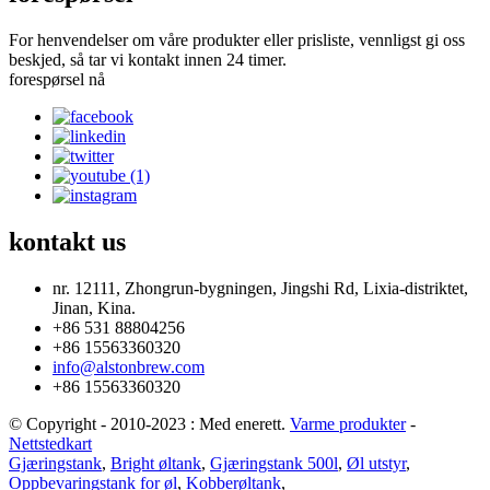
For henvendelser om våre produkter eller prisliste, vennligst gi oss
beskjed, så tar vi kontakt innen 24 timer.
forespørsel nå
kontakt
us
nr. 12111, Zhongrun-bygningen, Jingshi Rd, Lixia-distriktet,
Jinan, Kina.
+86 531 88804256
+86 15563360320
info@alstonbrew.com
+86 15563360320
© Copyright - 2010-2023 : Med enerett.
Varme produkter
-
Nettstedkart
Gjæringstank
,
Bright øltank
,
Gjæringstank 500l
,
Øl utstyr
,
Oppbevaringstank for øl
,
Kobberøltank
,