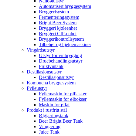
Nanoølutstyr
Automatisert bryggesystem
Bryggerisystem
Fermenteringssystem
Bright Beer System
Bryggeri kjøleenhet
Bryggeri CIP-enhet
Bryggerikontrollsystem
Tilbehør og hjelpemaskiner
Vingårdsutstyr
Utstyr for vinbrygging
Druebehandlingsutstyr
Fruktvintank
Destillasjonsutstyr
Destillasjonsutstyr
Kombucha bryggesystem
Fylleutstyr
Fyllemaskin for ølflasker
Fyllemaskin for ølbokser
Maskin for ølfat
Produkt i rustfritt stål
Ølgjæringstank
Beer Bright Beer Tank
Vingjæring
Juice Tank